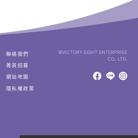
©VICTORY EIGHT ENTERPRISE
聯絡我們
CO., LTD.
菁英招募
網
頁
網站地圖
設
八
八
八
計‧
隱私權政策
鉅
億
億
億
潞
Facebook
LINE
IG
科
技