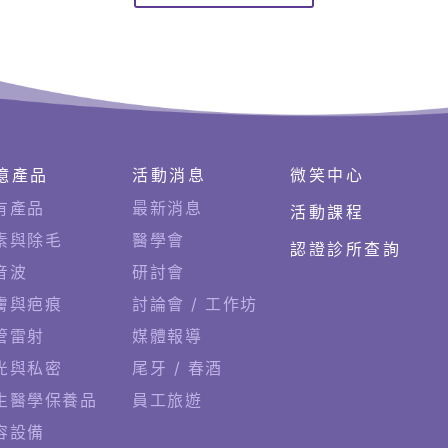
億產品
活動消息
微笑中心
有產品
最新消息
活動課程
素與除毛
醫學會
認證診所查詢
音波
研討會
膚與疤痕
討論會 / 工作坊
管雷射
媒體報導
光與私密
尾牙 / 春酒
生醫學保養品
員工旅遊
容設備