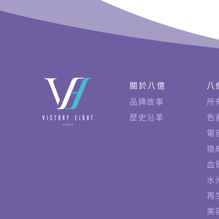
快
關於八億
八
速
品牌故事
所
連
歷史沿革
色
結
電
換
血
水
再
美