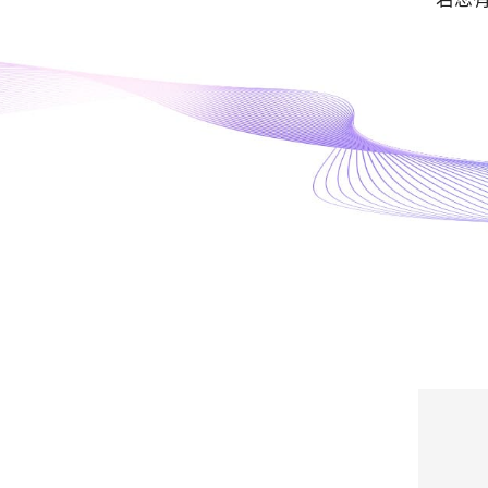
的
星
級
醫
美
設
備
產
品
服
務
供
應
商