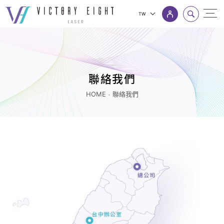
TW
聯
上方連結選單
絡
我
們
聯絡我們
|
HOME
聯絡我們
八
億
｜
追
求
客
戶
極