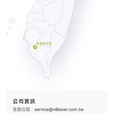
致
滿
意
的
星
級
醫
美
設
備
產
品
服
務
公司資訊
供
客服信箱：
service@v8laser.com.tw