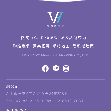
快
速
連
結
微笑中心
活動課程
認證診所查詢
聯絡我們
菁英招募
網站地圖
隱私權政策
©VICTORY EIGHT ENTERPRISE CO., LTD.
網
頁
設
八
八
八
計‧
鉅
億
億
億
總公司
潞
公
Facebook
LINE
IG
科
司
新北市三重區重新路五段646號10F
技
據
Tel：
02-8512-2511
Fax：02-8512-2081
點
台中辦公室