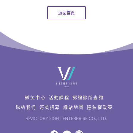
致
滿
返回首頁
意
的
星
級
醫
美
快
設
速
備
連
產
結
品
微笑中心
活動課程
認證診所查詢
服
聯絡我們
菁英招募
網站地圖
隱私權政策
務
©VICTORY EIGHT ENTERPRISE CO., LTD.
供
網
頁