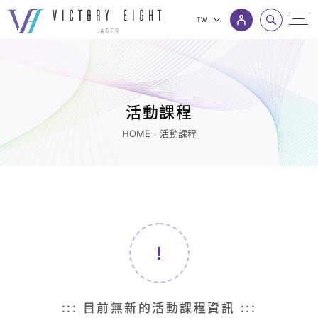
TW
活
上方連結選單
動
課
程
活動課程
|
HOME
活動課程
八
億
｜
追
求
客
戶
極
::: 目前無新的活動課程資訊 :::