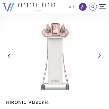
TW
HIRONIC
上方連結選單
Plasonic_
美
容
設
備
_
八
億
產
品
|
八
HIRONIC Plasonic