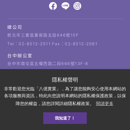
頁
設
八
八
八
計‧
鉅
億
億
億
總公司
潞
公
Facebook
LINE
IG
科
司
新北市三重區重新路五段646號10F
技
據
Tel：
02-8512-2511
Fax：02-8512-2081
點
台中辦公室
台中市南屯區五權西路二段666號13F-8
Tel：
04-2381-1421
Fax：04-2381-1421
高雄辦公室
非常歡迎您光臨「八億實業」，為了讓您能夠安心使用本網站的
高雄市左營區博愛四路2號21樓
各項服務與資訊，特此向您說明本網站的隱私權保護政策，以保
Tel：
07-310-6878
Fax：07-310-3818
障您的權益，請您詳閱詳細隱私權政策。
閱讀更多
我知道了！
預約
DEMO