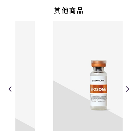
設
備
其他商品
產
品
服
務
供
應
商