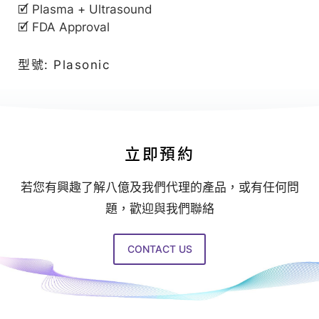
億
🗹 Plasma + Ultrasound
｜
🗹 FDA Approval
追
求
型號: Plasonic
客
戶
極
致
立即預約
滿
若您有興趣了解八億及我們代理的產品，或有任何問
意
題，歡迎與我們聯絡
的
星
CONTACT US
級
醫
美