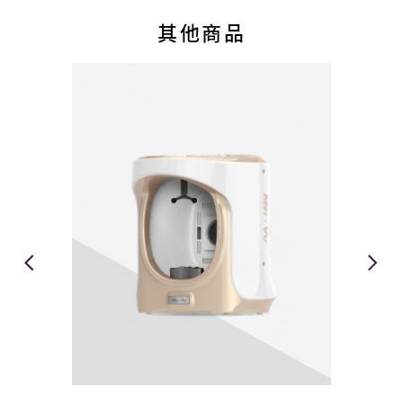
醫
美
其他商品
設
備
產
品
服
務
供
應
商