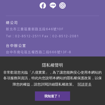
頁
設
八
八
八
計‧
鉅
億
億
億
總公司
潞
公
Facebook
LINE
IG
科
司
新北市三重區重新路五段646號10F
技
據
Tel：
02-8512-2511
Fax：02-8512-2081
點
台中辦公室
台中市南屯區五權西路二段666號13F-8
Tel：
04-2381-1421
Fax：04-2381-1421
高雄辦公室
非常歡迎您光臨「八億實業」，為了讓您能夠安心使用本網站的
高雄市左營區博愛四路2號21樓
各項服務與資訊，特此向您說明本網站的隱私權保護政策，以保
Tel：
07-310-6878
Fax：07-310-3818
障您的權益，請您詳閱詳細隱私權政策。
閱讀更多
我知道了！
預約
DEMO