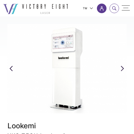
TW
YKC
上方連結選單
TECH
Lookemi_
膚
質
檢
測
儀
_
八
億
產
Lookemi
品