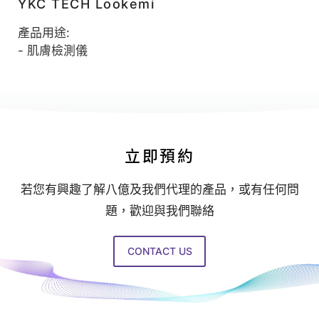
|
YKC TECH Lookemi
八
產品用途:
億
- 肌膚檢測儀
｜
追
求
客
戶
立即預約
極
若您有興趣了解八億及我們代理的產品，或有任何問
致
題，歡迎與我們聯絡
滿
意
CONTACT US
的
星
級