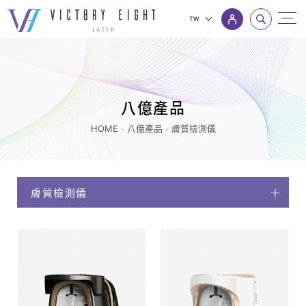
TW
膚
上方連結選單
質
檢
測
八億產品
儀
HOME
八億產品
膚質檢測儀
_
八
億
膚質檢測儀
產
品
|
八
億