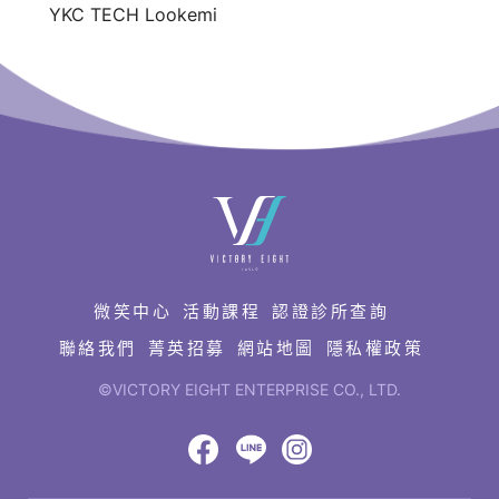
備
YKC TECH Lookemi
產
品
服
務
供
應
快
速
商
連
結
微笑中心
活動課程
認證診所查詢
聯絡我們
菁英招募
網站地圖
隱私權政策
©VICTORY EIGHT ENTERPRISE CO., LTD.
網
頁
設
八
八
八
計‧