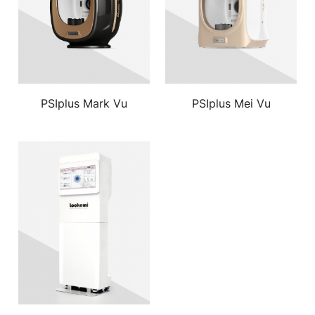
｜
追
求
客
戶
PSIplus Mark Vu
PSIplus Mei Vu
極
致
滿
意
的
星
級
醫
美
設