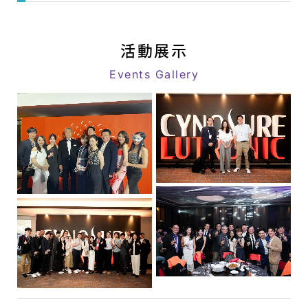
|
web
八
link
億
活動展示
｜
Events Gallery
追
求
客
戶
極
致
滿
意
的
星
級