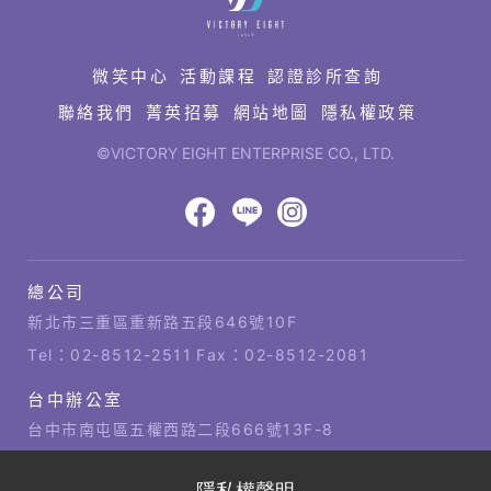
速
連
結
微笑中心
活動課程
認證診所查詢
聯絡我們
菁英招募
網站地圖
隱私權政策
©VICTORY EIGHT ENTERPRISE CO., LTD.
網
頁
設
八
八
八
計‧
鉅
億
億
億
總公司
潞
公
Facebook
LINE
IG
科
司
新北市三重區重新路五段646號10F
技
據
Tel：
02-8512-2511
Fax：02-8512-2081
點
台中辦公室
台中市南屯區五權西路二段666號13F-8
Tel：
04-2381-1421
Fax：04-2381-1421