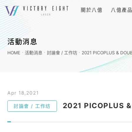
上
關於八億
八億產
方
連
2021
結
PICOPLUS
選
&
單
活動消息
DOUBLO
HOME
活動消息
討論會 / 工作坊
2021 PICOPLUS & DOU
GOLD
Workshop_
討
論
會
Apr 18,2021
/
2021 PICOPLUS 
討論會 / 工作坊
工
作
坊