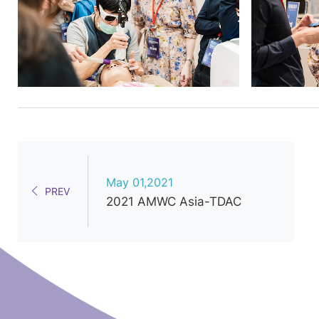
滿
意
的
星
級
醫
美
設
備
May 01,2021
PREV
產
2021 AMWC Asia-TDAC
品
服
務
供
應