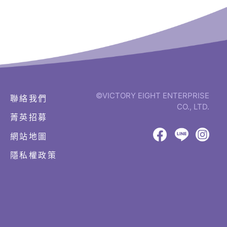
©VICTORY EIGHT ENTERPRISE
聯絡我們
CO., LTD.
菁英招募
網
頁
網站地圖
設
八
八
八
計‧
隱私權政策
鉅
億
億
億
潞
Facebook
LINE
IG
科
技