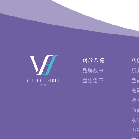
商
快
關於八億
八
速
品牌故事
所
連
歷史沿革
色
結
電
換
血
水
再