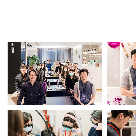
_
活
動
消
息
|
八
億
｜
追
求
客
戶
極
致