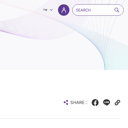
TW
SHARE：
Facebook
LINE
Copy
web
link