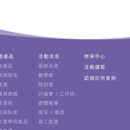
億產品
活動消息
微笑中心
有產品
最新消息
活動課程
素與除毛
醫學會
認證診所查詢
音波
研討會
膚與疤痕
討論會 / 工作坊
管雷射
媒體報導
光與私密
尾牙 / 春酒
生醫學保養品
員工旅遊