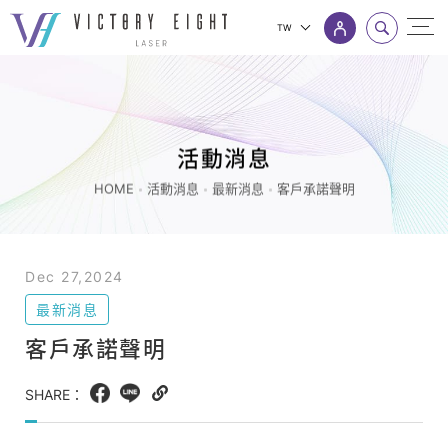
TW
客
上方連結選單
戶
承
諾
活動消息
聲
HOME
活動消息
最新消息
客戶承諾聲明
明
_
最
Dec 27,2024
新
最新消息
消
客戶承諾聲明
息
_
SHARE：
Facebook
LINE
Copy
活
web