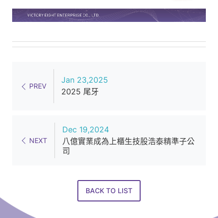
的
星
級
醫
美
設
Jan 23,2025
PREV
備
2025 尾牙
產
品
Dec 19,2024
服
NEXT
八億實業成為上櫃生技股浩泰精準子公
務
司
供
應
商
BACK TO LIST