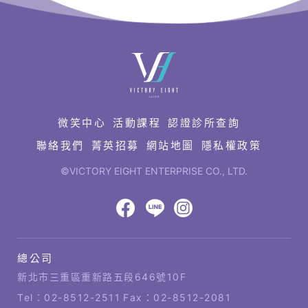
快
速
連
結
微笑中心
活動課程
認證診所查詢
聯絡我們
菁英招募
網站地圖
隱私權政策
©VICTORY EIGHT ENTERPRISE CO., LTD.
網
頁
設
八
八
八
計‧
鉅
億
億
億
總公司
潞
公
Facebook
LINE
IG
科
司
新北市三重區重新路五段646號10F
技
據
Tel：
02-8512-2511
Fax：02-8512-2081