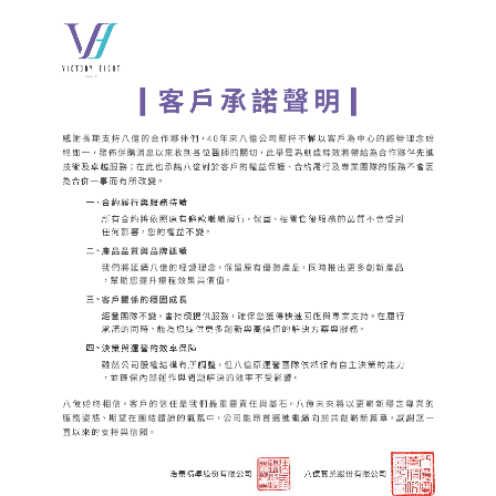
動
活
link
動
消
內
息
文
|
八
億
｜
追
求
客
戶
極
致
滿
意