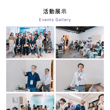
消
link
息
活動展示
|
Events Gallery
八
億
｜
追
求
客
戶
極
致
滿
意
的