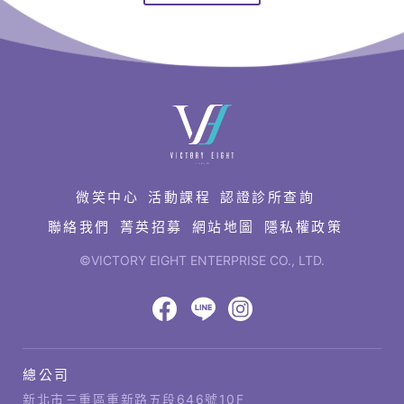
快
速
連
結
微笑中心
活動課程
認證診所查詢
聯絡我們
菁英招募
網站地圖
隱私權政策
©VICTORY EIGHT ENTERPRISE CO., LTD.
網
頁
設
八
八
八
計‧
鉅
億
億
億
總公司
潞
公
Facebook
LINE
IG
科
司
新北市三重區重新路五段646號10F