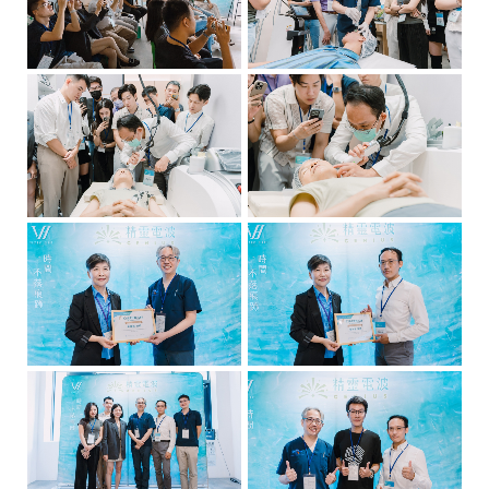
星
級
醫
美
設
備
產
品
服
務
供
應
商