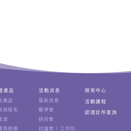
億產品
活動消息
微笑中心
有產品
最新消息
活動課程
素與除毛
醫學會
認證診所查詢
音波
研討會
膚與疤痕
討論會 / 工作坊