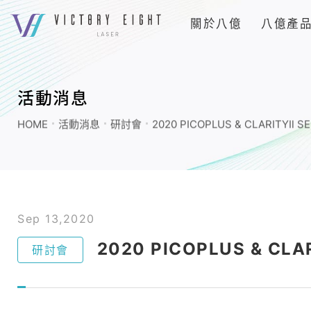
上
關於八億
八億產
方
連
2020
結
PICOPLUS
選
&
單
活動消息
CLARITYⅡ
HOME
活動消息
研討會
2020 PICOPLUS & CLARITYⅡ S
SEMINAR_
研
討
會
_
Sep 13,2020
活
2020 PICOPLUS & CLA
研討會
動
消
息
活