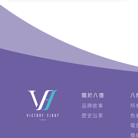
快
關於八億
八
速
品牌故事
所
連
歷史沿革
色
結
電
換