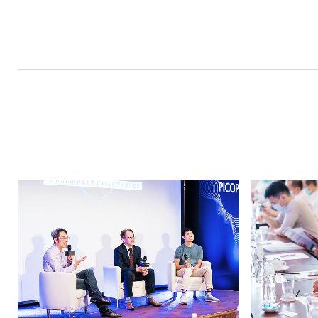
|
動
內
八
文
億
｜
追
求
客
戶
極
致
滿
意
的
星
級