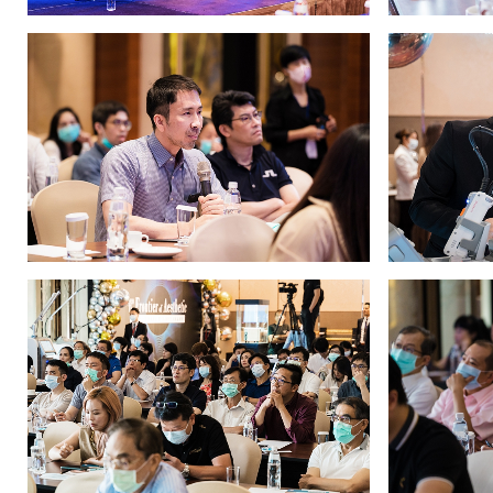
醫
美
設
備
產
品
服
務
供
應
商