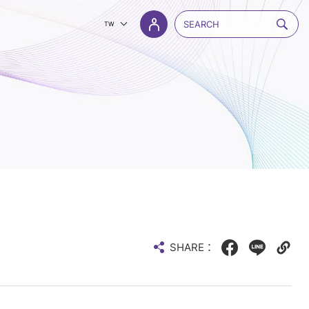
TW
SHARE：
Facebook
LINE
Copy
web
link