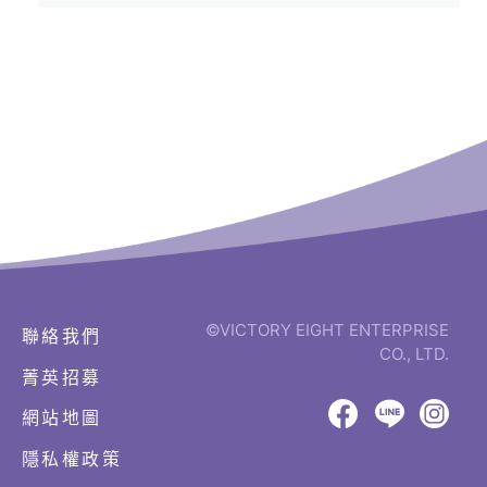
©VICTORY EIGHT ENTERPRISE
聯絡我們
CO., LTD.
菁英招募
網
頁
網站地圖
設
八
八
八
計‧
隱私權政策
鉅
億
億
億