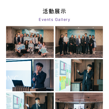
動
link
消
活動展示
息
Events Gallery
|
八
億
｜
追
求
客
戶
極
致
滿
意