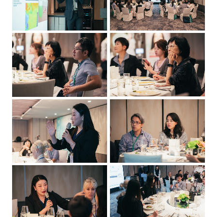
的
星
級
醫
美
設
備
產
品
服
務
供
應
商