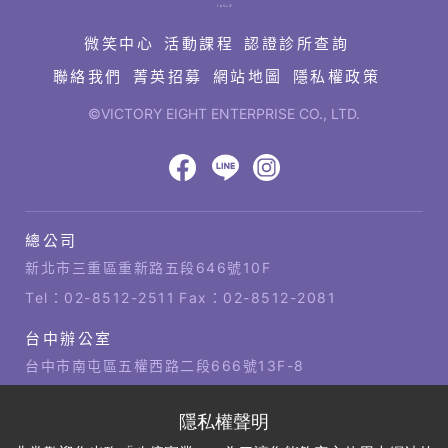
結
微笑中心
活動課程
認證診所查詢
聯絡我們
菁英招募
網站地圖
隱私權政策
©VICTORY EIGHT ENTERPRISE CO., LTD.
網
頁
設
八
八
八
計‧
鉅
億
億
億
總公司
潞
公
Facebook
LINE
IG
科
司
新北市三重區重新路五段646號10F
技
據
Tel：
02-8512-2511
Fax：02-8512-2081
點
台中辦公室
台中市南屯區五權西路二段666號13F-8
Tel：
04-2381-1421
Fax：04-2381-1421
高雄辦公室