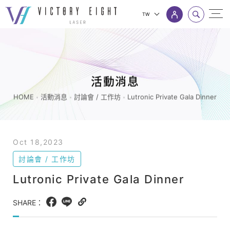
TW
Lutronic
上方連結選單
Private
Gala
Dinner_
活動消息
討
HOME
活動消息
討論會 / 工作坊
Lutronic Private Gala Dinner
論
會
/
Oct 18,2023
工
討論會 / 工作坊
作
Lutronic Private Gala Dinner
坊
_
SHARE：
Facebook
LINE
Copy
活
web