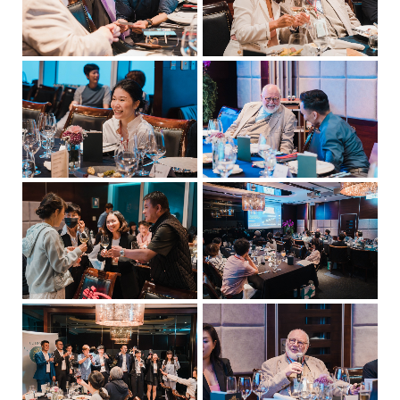
美
設
備
產
品
服
務
供
應
商