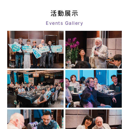
八
link
億
活動展示
｜
Events Gallery
追
求
客
戶
極
致
滿
意
的
星
級
醫