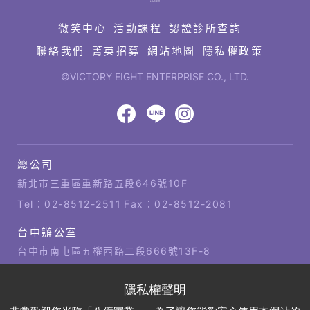
結
微笑中心
活動課程
認證診所查詢
聯絡我們
菁英招募
網站地圖
隱私權政策
©VICTORY EIGHT ENTERPRISE CO., LTD.
網
頁
設
八
八
八
計‧
鉅
億
億
億
總公司
潞
公
Facebook
LINE
IG
科
司
新北市三重區重新路五段646號10F
技
據
Tel：
02-8512-2511
Fax：02-8512-2081
點
台中辦公室
台中市南屯區五權西路二段666號13F-8
Tel：
04-2381-1421
Fax：04-2381-1421
高雄辦公室