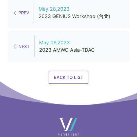
May 28,2023
PREV
2023 GENIUS Workshop (台北)
May 06,2023
NEXT
2023 AMWC Asia-TDAC
BACK TO LIST
快
速
連