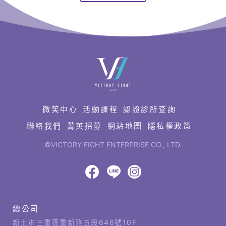
快
速
連
結
微笑中心
活動課程
認證診所查詢
聯絡我們
菁英招募
網站地圖
隱私權政策
©VICTORY EIGHT ENTERPRISE CO., LTD.
網
頁
設
八
八
八
計‧
鉅
億
億
億
總公司
潞
公
Facebook
LINE
IG
科
司
新北市三重區重新路五段646號10F