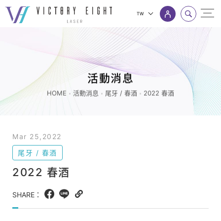
TW
2022
上方連結選單
春
酒
_
活動消息
尾
HOME
活動消息
尾牙 / 春酒
2022 春酒
牙
/
春
Mar 25,2022
酒
尾牙 / 春酒
_
2022 春酒
活
動
SHARE：
Facebook
LINE
Copy
消
web