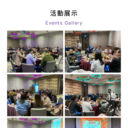
息
link
|
活動展示
八
Events Gallery
億
｜
追
求
客
戶
極
致
滿
意
的
星