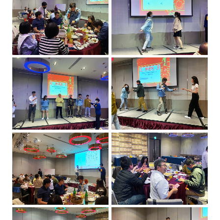
級
醫
美
設
備
產
品
服
務
供
應
商