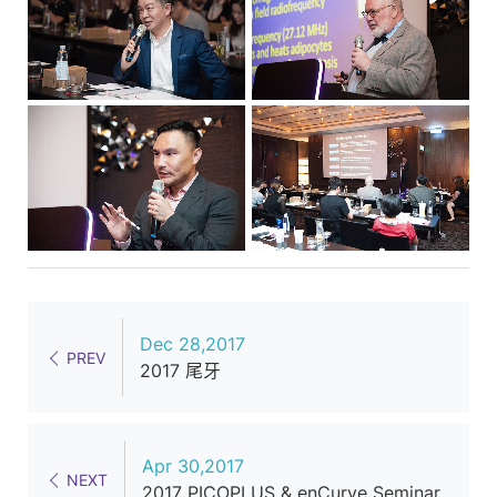
的
星
級
醫
美
設
備
產
品
服
務
Dec 28,2017
PREV
供
2017 尾牙
應
商
Apr 30,2017
NEXT
2017 PICOPLUS & enCurve Seminar