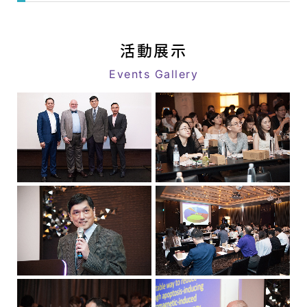
動
web
消
link
息
活動展示
|
Events Gallery
八
億
｜
追
求
客
戶
極
致
滿
意