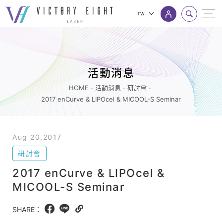
TW
2017
上方連結選單
enCurve
&
活動消息
LIPOcel
&
HOME
活動消息
研討會
2017 enCurve & LIPOcel & MICOOL-S Seminar
MICOOL-
S
Seminar_
Aug 20,2017
研
研討會
討
2017 enCurve & LIPOcel &
會
MICOOL-S Seminar
_
活
SHARE：
Facebook
LINE
Copy