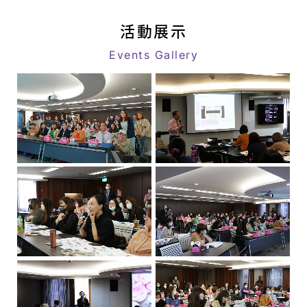
作
link
坊
活動展示
_
Events Gallery
活
動
消
息
|
八
億
｜
追
求
客
戶