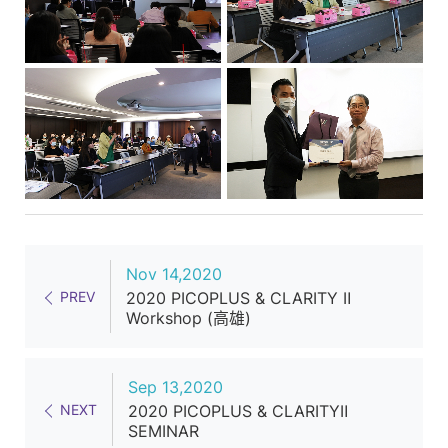
極
致
滿
意
的
星
級
醫
美
設
Nov 14,2020
PREV
2020 PICOPLUS & CLARITY Ⅱ
備
Workshop (高雄)
產
品
Sep 13,2020
服
NEXT
2020 PICOPLUS & CLARITYⅡ
務
SEMINAR