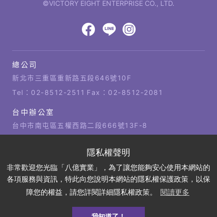
©VICTORY EIGHT ENTERPRISE CO., LTD.
網
頁
設
八
八
八
計‧
鉅
億
億
億
總公司
潞
公
Facebook
LINE
IG
科
司
新北市三重區重新路五段646號10F
技
據
Tel：
02-8512-2511
Fax：02-8512-2081
點
台中辦公室
台中市南屯區五權西路二段666號13F-8
Tel：
04-2381-1421
Fax：04-2381-1421
高雄辦公室
非常歡迎您光臨「八億實業」，為了讓您能夠安心使用本網站的
高雄市左營區博愛四路2號21樓
各項服務與資訊，特此向您說明本網站的隱私權保護政策，以保
Tel：
07-310-6878
Fax：07-310-3818
障您的權益，請您詳閱詳細隱私權政策。
閱讀更多
我知道了！