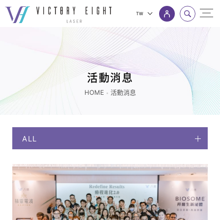
TW
活
上方連結選單
動
消
息
活動消息
|
HOME
活動消息
八
億
｜
ALL
追
求
客
戶
極