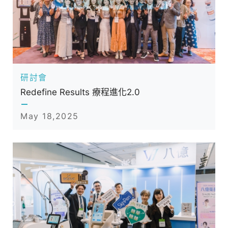
致
滿
意
的
星
級
研討會
醫
Redefine Results 療程進化2.0
美
May 18,2025
設
備
產
品
服
務
供