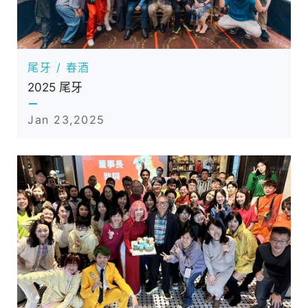
備
產
品
服
尾牙 / 春酒
務
2025 尾牙
供
Jan 23,2025
應
商