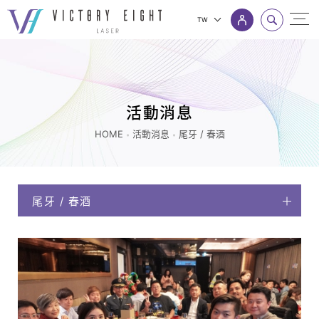
TW
尾
上方連結選單
牙
/
春
活動消息
酒
HOME
活動消息
尾牙 / 春酒
_
活
動
尾牙 / 春酒
消
息
|
八
億