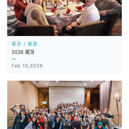
｜
追
求
客
戶
極
尾牙 / 春酒
致
2026 尾牙
滿
Feb 10,2026
意
的
星
級
醫
美
設