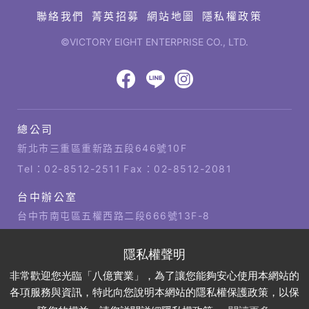
聯絡我們
菁英招募
網站地圖
隱私權政策
©VICTORY EIGHT ENTERPRISE CO., LTD.
網
頁
設
八
八
八
計‧
鉅
億
億
億
總公司
潞
公
Facebook
LINE
IG
科
司
新北市三重區重新路五段646號10F
技
據
Tel：
02-8512-2511
Fax：02-8512-2081
點
台中辦公室
台中市南屯區五權西路二段666號13F-8
Tel：
04-2381-1421
Fax：04-2381-1421
高雄辦公室
非常歡迎您光臨「八億實業」，為了讓您能夠安心使用本網站的
高雄市左營區博愛四路2號21樓
各項服務與資訊，特此向您說明本網站的隱私權保護政策，以保
Tel：
07-310-6878
Fax：07-310-3818