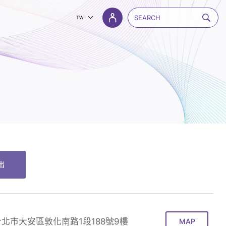
TW
出
台北市大安區敦化南路1段188號9樓
MAP