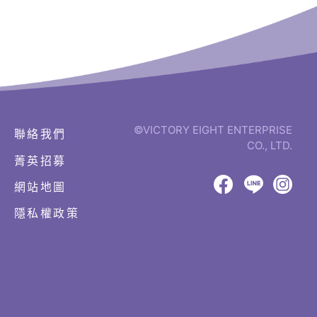
©VICTORY EIGHT ENTERPRISE
聯絡我們
CO., LTD.
菁英招募
網
頁
網站地圖
設
八
八
八
計‧
隱私權政策
鉅
億
億
億
潞
Facebook
LINE
IG
科
技