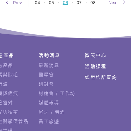
Prev
04
05
06
07
08
Next
億產品
活動消息
微笑中心
有產品
最新消息
活動課程
素與除毛
醫學會
認證診所查詢
音波
研討會
膚與疤痕
討論會 / 工作坊
管雷射
媒體報導
光與私密
尾牙 / 春酒
生醫學保養品
員工旅遊
容設備