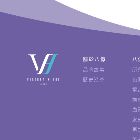
快
關於八億
八
速
品牌故事
所
連
歷史沿革
色
結
電
換
血
水
再
美