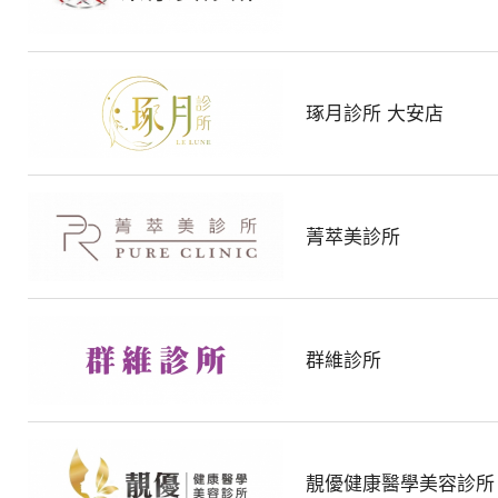
戶
極
致
滿
琢月診所 大安店
意
的
星
菁萃美診所
級
醫
美
設
群維診所
備
產
品
服
靚優健康醫學美容診所