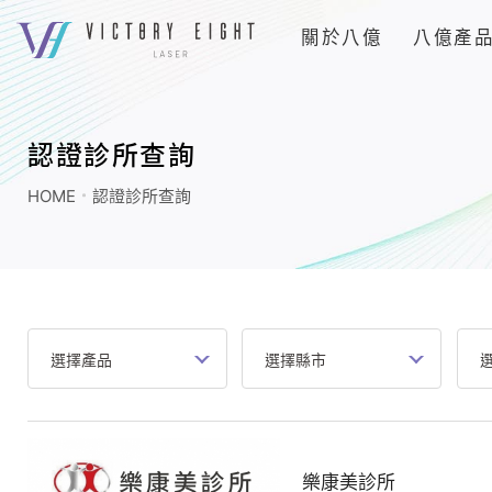
上
關於八億
八億產
方
連
認
結
證
選
診
單
認證診所查詢
所
HOME
認證診所查詢
查
詢
|
八
億
｜
追
求
客
樂康美診所