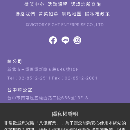
微笑中心
活動課程
認證診所查詢
聯絡我們
菁英招募
網站地圖
隱私權政策
©VICTORY EIGHT ENTERPRISE CO., LTD.
網
頁
設
八
八
八
計‧
鉅
億
億
億
總公司
潞
公
Facebook
LINE
IG
科
司
新北市三重區重新路五段646號10F
技
據
Tel：
02-8512-2511
Fax：02-8512-2081
點
台中辦公室
台中市南屯區五權西路二段666號13F-8
Tel：
04-2381-1421
Fax：04-2381-1421
高雄辦公室
非常歡迎您光臨「八億實業」，為了讓您能夠安心使用本網站的
高雄市左營區博愛四路2號21樓
各項服務與資訊，特此向您說明本網站的隱私權保護政策，以保