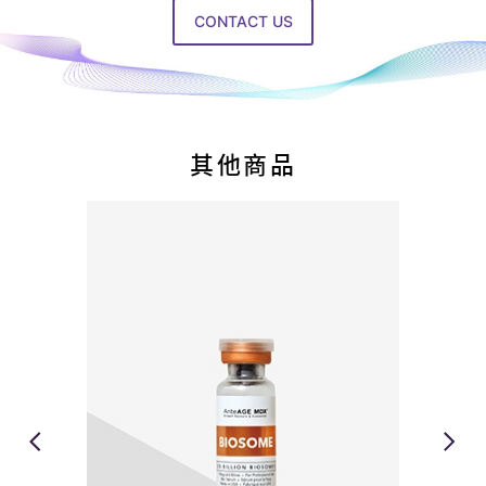
醫
CONTACT US
美
設
備
產
其他商品
品
服
務
供
應
商