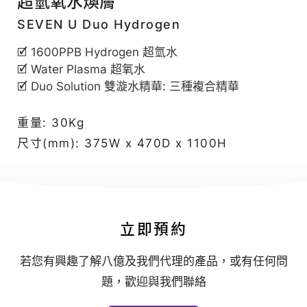
超氫氧水煥膚
|
八
SEVEN U Duo Hydrogen
億
🗹 1600PPB Hydrogen 超氫水
｜
🗹 Water Plasma 超氧水
追
🗹 Duo Solution 雙漩水精華: 三種複合精華
求
重量: 30Kg
客
尺寸(mm): 375W x 470D x 1100H
戶
極
致
滿
意
立即預約
的
若您有興趣了解八億及我們代理的產品，或有任何問
星
題，歡迎與我們聯絡
級