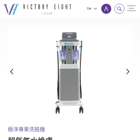
TW
SEVEN
上方連結選單
U
Duo
Hydrogen_
美
容
設
備
_
八
億
產
極淨專業洗臉機
品