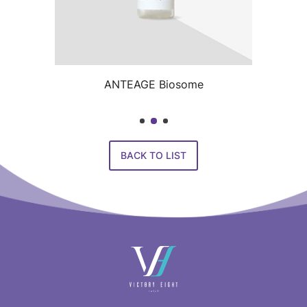
ANTEAGE Biosome
BACK TO LIST
快
速
連
結