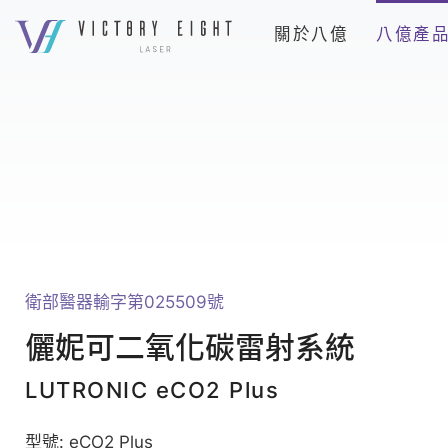
上
關於八億
八億產
方
連
LUTRONIC
結
eCO2
選
Plus_
單
換
膚
與
疤
痕
衛部醫器輸字第025509號
_
八
儷妮可二氧化碳雷射系統
億
LUTRONIC eCO2 Plus
產
品
型號: eCO2 Plus