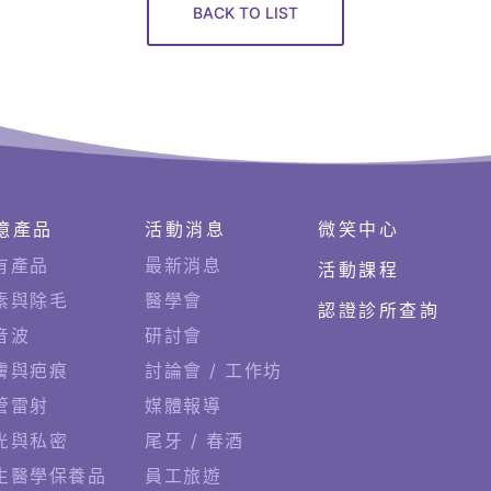
BACK TO LIST
億產品
活動消息
微笑中心
有產品
最新消息
活動課程
素與除毛
醫學會
認證診所查詢
音波
研討會
膚與疤痕
討論會 / 工作坊
管雷射
媒體報導
光與私密
尾牙 / 春酒
生醫學保養品
員工旅遊