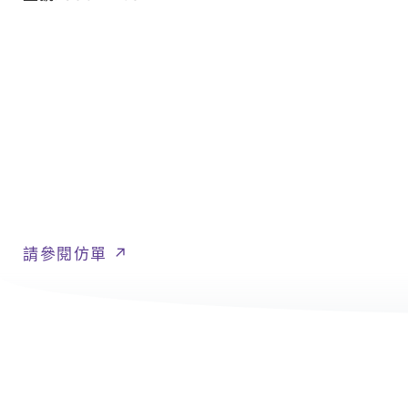
|
八
億
｜
追
求
客
戶
極
致
請參閱仿單 ↗
滿
意
的
星
級