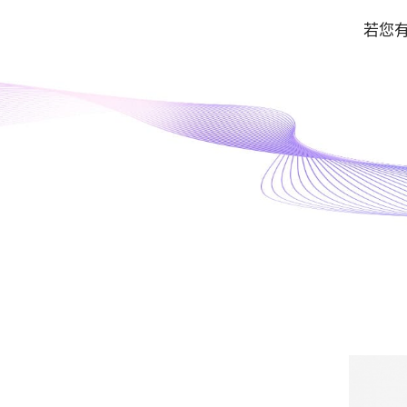
醫
若您
美
設
備
產
品
服
務
供
應
商