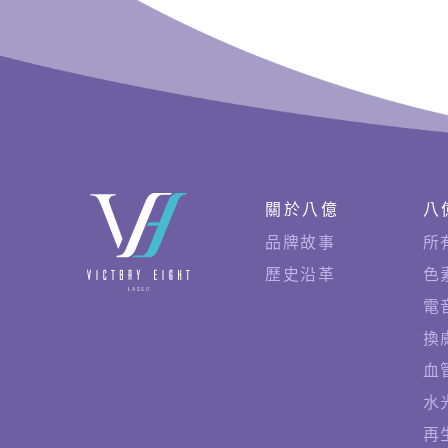
快
關於八億
八
速
品牌故事
所
連
歷史沿革
色
結
電
換
血
水
再