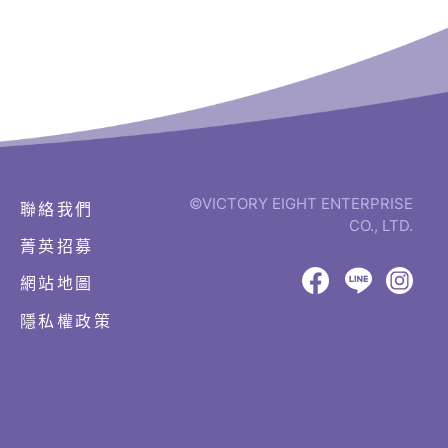
©VICTORY EIGHT ENTERPRISE
聯絡我們
CO., LTD.
菁英招募
網
頁
網站地圖
設
八
八
八
計‧
隱私權政策
鉅
億
億
億
潞
Facebook
LINE
IG
科
技