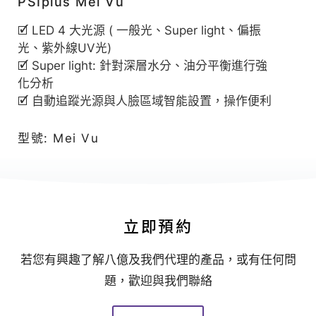
|
PSIplus Mei Vu
八
🗹 LED 4 大光源 ( 一般光、Super light、偏振
億
光、紫外線UV光)
｜
🗹 Super light: 針對深層水分、油分平衡進行強
化分析
追
🗹 自動追蹤光源與人臉區域智能設置，操作便利
求
客
型號: Mei Vu
戶
極
致
滿
立即預約
意
的
若您有興趣了解八億及我們代理的產品，或有任何問
星
題，歡迎與我們聯絡
級