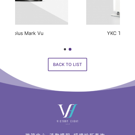
YKC TECH Lookemi
BACK TO LIST
快
速
連
結