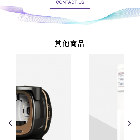
醫
CONTACT US
美
設
備
產
其他商品
品
服
務
供
應
商