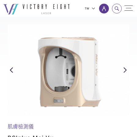
TW
PSIplus
上方連結選單
Mei
Vu_
膚
質
檢
測
儀
_
八
億
產
肌膚檢測儀
品