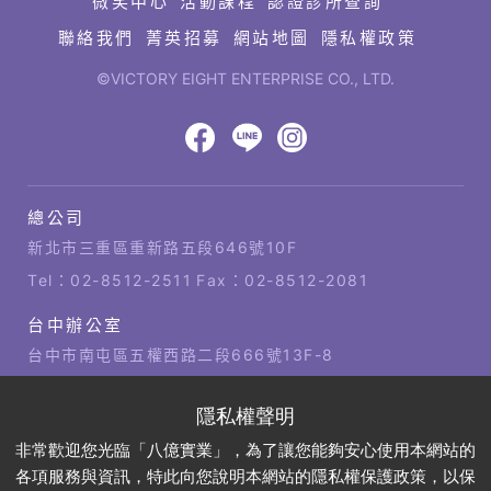
微笑中心
活動課程
認證診所查詢
聯絡我們
菁英招募
網站地圖
隱私權政策
©VICTORY EIGHT ENTERPRISE CO., LTD.
網
頁
設
八
八
八
計‧
鉅
億
億
億
總公司
潞
公
Facebook
LINE
IG
科
司
新北市三重區重新路五段646號10F
技
據
Tel：
02-8512-2511
Fax：02-8512-2081
點
台中辦公室
台中市南屯區五權西路二段666號13F-8
Tel：
04-2381-1421
Fax：04-2381-1421
高雄辦公室
非常歡迎您光臨「八億實業」，為了讓您能夠安心使用本網站的
高雄市左營區博愛四路2號21樓
各項服務與資訊，特此向您說明本網站的隱私權保護政策，以保