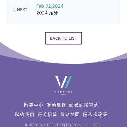
追
Feb 02,2024
求
NEXT
2024 尾牙
客
戶
極
BACK TO LIST
致
滿
意
的
星
快
級
速
連
醫
結
美
微笑中心
活動課程
認證診所查詢
設
聯絡我們
菁英招募
網站地圖
隱私權政策
備
©VICTORY EIGHT ENTERPRISE CO., LTD.