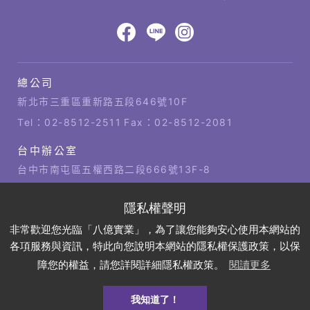
產
網
品
頁
設
服
八
八
八
計‧
務
鉅
億
億
億
總公司
潞
公
供
Facebook
LINE
IG
科
司
新北市三重區重新路五段646號10F
應
技
據
Tel：
02-8512-2511
Fax：02-8512-2081
商
點
台中辦公室
台中市南屯區五權西路二段666號13F-8
Tel：
04-2381-1421
Fax：04-2381-1421
高雄辦公室
非常歡迎您光臨「八億實業」，為了讓您能夠安心使用本網站的
高雄市左營區博愛四路2號21樓
各項服務與資訊，特此向您說明本網站的隱私權保護政策，以保
Tel：
07-310-6878
Fax：07-310-3818
障您的權益，請您詳閱詳細隱私權政策。
閱讀更多
我知道了！