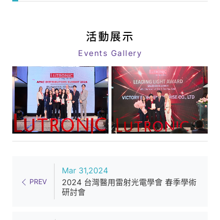
績
web
_
link
最
活動展示
新
Events Gallery
消
息
_
活
動
消
息
|
Mar 31,2024
八
PREV
2024 台灣醫用雷射光電學會 春季學術
億
研討會
｜