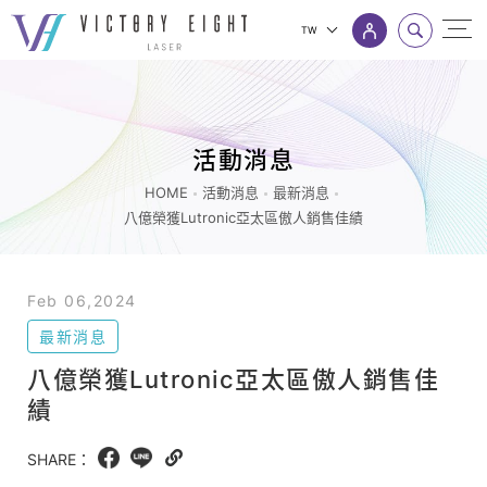
TW
八
上方連結選單
億
榮
活動消息
獲
Lutronic
HOME
活動消息
最新消息
八億榮獲Lutronic亞太區傲人銷售佳績
亞
太
區
Feb 06,2024
傲
最新消息
人
八億榮獲Lutronic亞太區傲人銷售佳
銷
績
售
佳
SHARE：
Facebook
LINE
Copy