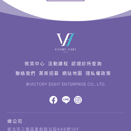
快
速
連
結
微笑中心
活動課程
認證診所查詢
聯絡我們
菁英招募
網站地圖
隱私權政策
©VICTORY EIGHT ENTERPRISE CO., LTD.
網
頁
設
八
八
八
計‧
鉅
億
億
億
總公司
潞
公
Facebook
LINE
IG
科
司
新北市三重區重新路五段646號10F