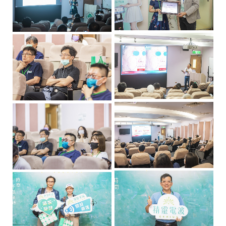
意
的
星
級
醫
美
設
備
產
品
服
務
供
應
商