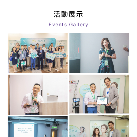
活
link
動
活動展示
消
Events Gallery
息
|
八
億
｜
追
求
客
戶
極
致
滿