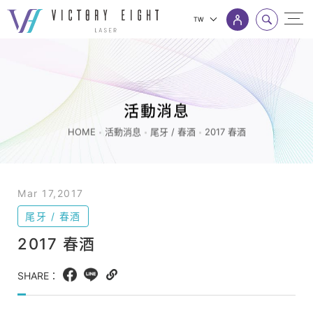
TW
2017
上方連結選單
春
酒
_
活動消息
尾
HOME
活動消息
尾牙 / 春酒
2017 春酒
牙
/
春
Mar 17,2017
酒
尾牙 / 春酒
_
2017 春酒
活
動
SHARE：
Facebook
LINE
Copy
消
web