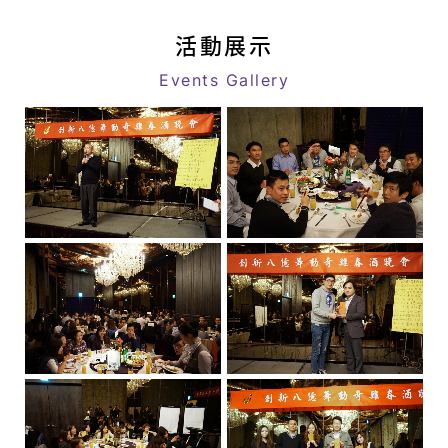
息
link
|
活動展示
八
Events Gallery
億
｜
追
求
客
戶
極
致
滿
意
的
星