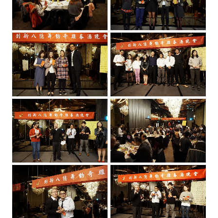
級
醫
美
設
備
產
品
服
務
供
應
商