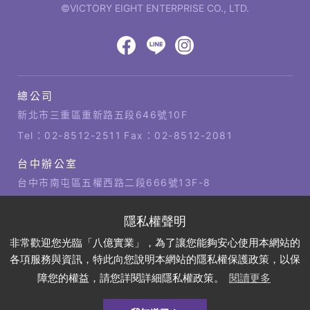
©VICTORY EIGHT ENTERPRISE CO., LTD.
網
頁
設
八
八
八
計‧
鉅
億
億
億
總公司
潞
公
Facebook
LINE
IG
科
司
新北市三重區重新路五段646號10F
技
據
Tel：
02-8512-2511
Fax：02-8512-2081
點
台中辦公室
台中市南屯區五權西路二段666號13F-8
Tel：
04-2381-1421
Fax：04-2381-1421
高雄辦公室
非常歡迎您光臨「八億實業」，為了讓您能夠安心使用本網站的
高雄市左營區博愛四路2號21樓
各項服務與資訊，特此向您說明本網站的隱私權保護政策，以保
Tel：
07-310-6878
Fax：07-310-3818
障您的權益，請您詳閱詳細隱私權政策。
閱讀更多