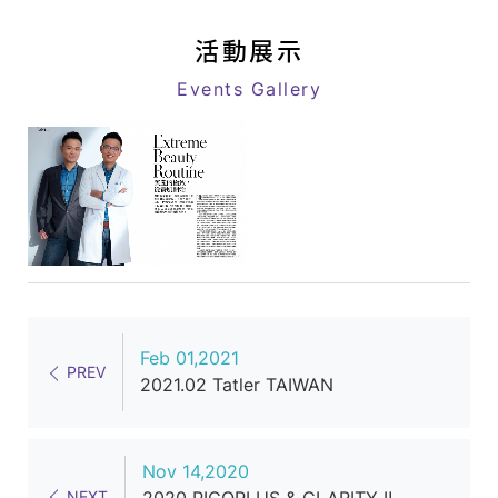
八
link
億
活動展示
｜
Events Gallery
追
求
客
戶
極
致
滿
意
Feb 01,2021
的
PREV
2021.02 Tatler TAIWAN
星
級
醫
Nov 14,2020
NEXT
2020 PICOPLUS & CLARITY Ⅱ