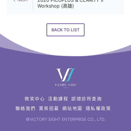
美
Workshop (高雄)
設
備
產
BACK TO LIST
品
服
務
供
應
快
速
商
連
結
微笑中心
活動課程
認證診所查詢
聯絡我們
菁英招募
網站地圖
隱私權政策
©VICTORY EIGHT ENTERPRISE CO., LTD.
網