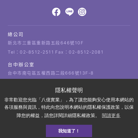
網
頁
設
八
八
八
計‧
鉅
億
億
億
總公司
潞
公
Facebook
LINE
IG
科
司
新北市三重區重新路五段646號10F
技
據
Tel：
02-8512-2511
Fax：02-8512-2081
點
台中辦公室
台中市南屯區五權西路二段666號13F-8
Tel：
04-2381-1421
Fax：04-2381-1421
高雄辦公室
非常歡迎您光臨「八億實業」，為了讓您能夠安心使用本網站的
高雄市左營區博愛四路2號21樓
各項服務與資訊，特此向您說明本網站的隱私權保護政策，以保
Tel：
07-310-6878
Fax：07-310-3818
障您的權益，請您詳閱詳細隱私權政策。
閱讀更多
我知道了！
預約
DEMO