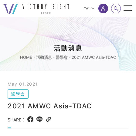
TW
2021
上方連結選單
AMWC
Asia-
TDAC_
活動消息
醫
HOME
活動消息
醫學會
2021 AMWC Asia-TDAC
學
會
_
May 01,2021
活
醫學會
動
2021 AMWC Asia-TDAC
消
息
SHARE：
Facebook
LINE
Copy
|
web