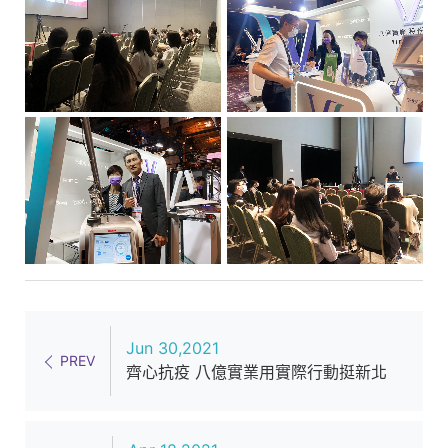
美
設
備
產
品
服
務
供
應
商
Jun 30,2021
PREV
齊心抗疫 八億實業用實際行動挺新北