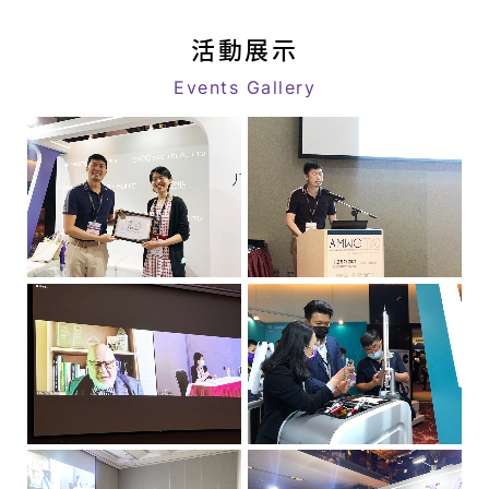
八
link
億
活動展示
｜
Events Gallery
追
求
客
戶
極
致
滿
意
的
星
級
醫