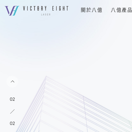
上
關於八億
八億產
方
連
八
結
億
選
｜
單
追
求
客
戶
極
致
滿
02
01
意
／
的
02
星