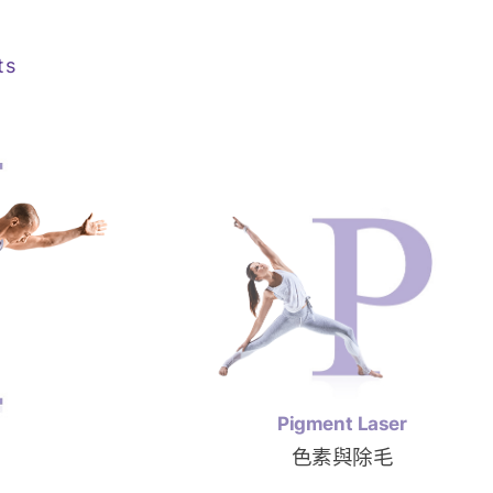
ts
Beauty Apparatus
美容設備
aser