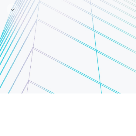
級
醫
美
設
備
產
品
服
務
供
應
商