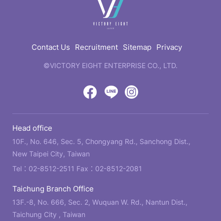
快
速
連
結
Contact Us
Recruitment
Sitemap
Privacy
©VICTORY EIGHT ENTERPRISE CO., LTD.
web
design
by
Victory
Victory
Victory
GRNET
Eight
Eight
Eight
Head office
Location
Facebook
LINE
IG
10F., No. 646, Sec. 5, Chongyang Rd., Sanchong Dist.,
New Taipei City, Taiwan
Tel：
02-8512-2511
Fax：02-8512-2081
Taichung Branch Office
13F.-8, No. 666, Sec. 2, Wuquan W. Rd., Nantun Dist.,
Taichung City , Taiwan