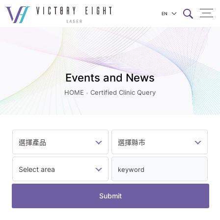
EN
Certified
上方連結選單
Clinic
Query
|
Events and News
八
HOME
Certified Clinic Query
億
實
業
Submit